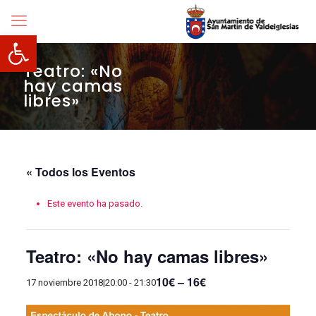
Abrir barra de herramientas
Teatro: «No
hay camas
libres»
« Todos los Eventos
Este evento ha pasado.
Teatro: «No hay camas libres»
10€ – 16€
17 noviembre 2018|20:00
-
21:30