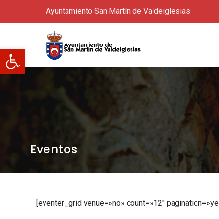
Ayuntamiento San Martín de Valdeiglesias
Abrir barra de herramientas
Eventos
[eventer_grid venue=»no» count=»12″ pagination=»ye