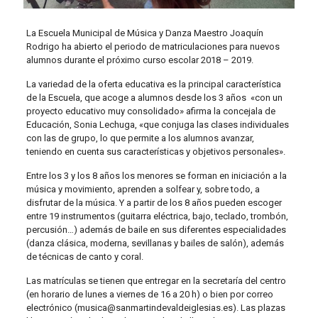
La Escuela Municipal de Música y Danza Maestro Joaquín
Rodrigo ha abierto el periodo de matriculaciones para nuevos
alumnos durante el próximo curso escolar 2018 – 2019.
La variedad de la oferta educativa es la principal característica
de la Escuela, que acoge a alumnos desde los 3 años «con un
proyecto educativo muy consolidado» afirma la concejala de
Educación, Sonia Lechuga, «que conjuga las clases individuales
con las de grupo, lo que permite a los alumnos avanzar,
teniendo en cuenta sus características y objetivos personales».
Entre los 3 y los 8 años los menores se forman en iniciación a la
música y movimiento, aprenden a solfear y, sobre todo, a
disfrutar de la música. Y a partir de los 8 años pueden escoger
entre 19 instrumentos (guitarra eléctrica, bajo, teclado, trombón,
percusión…) además de baile en sus diferentes especialidades
(danza clásica, moderna, sevillanas y bailes de salón), además
de técnicas de canto y coral.
Las matrículas se tienen que entregar en la secretaría del centro
(en horario de lunes a viernes de 16 a 20 h) o bien por correo
electrónico (musica@sanmartindevaldeiglesias.es). Las plazas