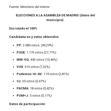
Fuente: Ministerio del interior.
ELECCIONES A LA ASAMBLEA DE MADRID (datos del
municipio):
Escrutado el 100%
Candidaturas y votos obtenidos:
PP:
2.080 votos. (49,29%)
PSOE:
1.176 votos (27,77%)
MM-VQ:
443 votos (10,46%)
VOX
: 310 votos (7,32%)
Podemos-IU-AV:
119 votos (2,81%)
Cs
: 20 votos (0,47%)
PACMA:
18 votos (0,42%)
PUM+J:
5 votos (0,11%)
Datos de participación: