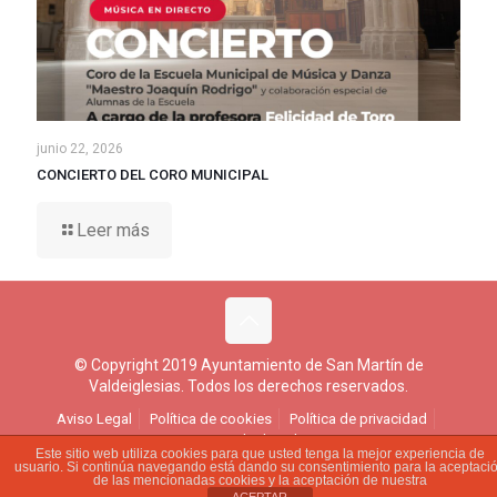
junio 22, 2026
CONCIERTO DEL CORO MUNICIPAL
Leer más
© Copyright 2019 Ayuntamiento de San Martín de
Valdeiglesias. Todos los derechos reservados.
Aviso Legal
Política de cookies
Política de privacidad
Ejercicio de derechos
Este sitio web utiliza cookies para que usted tenga la mejor experiencia de
usuario. Si continúa navegando está dando su consentimiento para la aceptaci
de las mencionadas cookies y la aceptación de nuestra