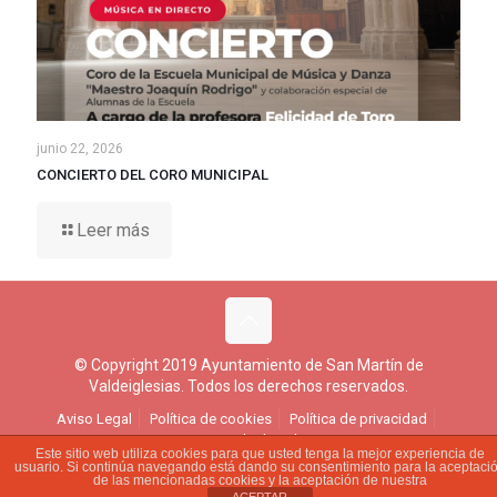
junio 22, 2026
CONCIERTO DEL CORO MUNICIPAL
Leer más
© Copyright 2019 Ayuntamiento de San Martín de
Valdeiglesias. Todos los derechos reservados.
Aviso Legal
Política de cookies
Política de privacidad
Ejercicio de derechos
Este sitio web utiliza cookies para que usted tenga la mejor experiencia de
usuario. Si continúa navegando está dando su consentimiento para la aceptaci
de las mencionadas cookies y la aceptación de nuestra