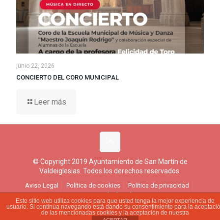
junio 22, 2026
CONCIERTO DEL CORO MUNICIPAL
Leer más
© Copyright 2019 Ayuntamiento de San Martín de
Valdeiglesias. Todos los derechos reservados.
Aviso Legal
Política de cookies
Política de privacidad
Ejercicio de derechos
Este sitio web utiliza cookies para que usted tenga la mejor experiencia de
usuario. Si continúa navegando está dando su consentimiento para la aceptaci
de las mencionadas cookies y la aceptación de nuestra