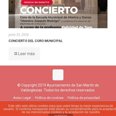
junio 22, 2026
CONCIERTO DEL CORO MUNICIPAL
Leer más
© Copyright 2019 Ayuntamiento de San Martín de
Valdeiglesias. Todos los derechos reservados.
Aviso Legal
Política de cookies
Política de privacidad
Ejercicio de derechos
Este sitio web utiliza cookies para que usted tenga la mejor experiencia de
usuario. Si continúa navegando está dando su consentimiento para la aceptaci
de las mencionadas cookies y la aceptación de nuestra