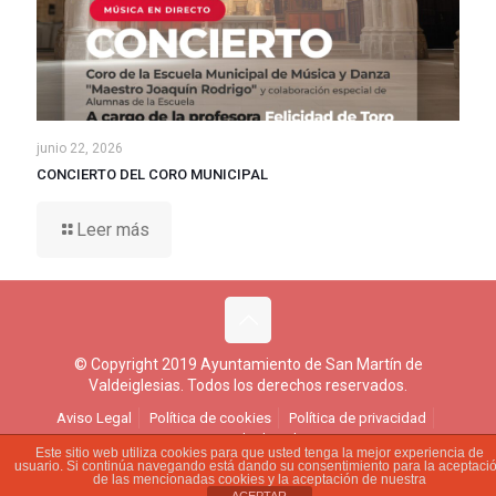
junio 22, 2026
CONCIERTO DEL CORO MUNICIPAL
Leer más
© Copyright 2019 Ayuntamiento de San Martín de
Valdeiglesias. Todos los derechos reservados.
Aviso Legal
Política de cookies
Política de privacidad
Ejercicio de derechos
Este sitio web utiliza cookies para que usted tenga la mejor experiencia de
usuario. Si continúa navegando está dando su consentimiento para la aceptaci
de las mencionadas cookies y la aceptación de nuestra