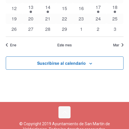
eventos
eventos
eventos
eventos
eventos
eventos
eventos
1
1
1
2
13
14
17
18
0
0
0
12
15
16
evento
evento
evento
eventos
eventos
eventos
eventos
0
0
0
0
0
0
0
19
20
21
22
23
24
25
eventos
eventos
eventos
eventos
eventos
eventos
eventos
0
0
0
0
0
0
0
26
27
28
29
1
2
3
eventos
eventos
eventos
eventos
eventos
eventos
evento
Ene
Este mes
Mar
Suscribirse al calendario
© Copyright 2019 Ayuntamiento de San Martín de