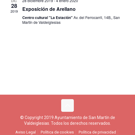
28 diciembre 2019
-
4 enero 2020
DIC
28
Eventos
Exposición de Arellano
2019
Centro cultural "La Estación"
Av. del Ferrocarril, 14B,, San
Martín de Valdeiglesias
© Copyright 2019 Ayuntamiento de San Martín de
Valdeiglesias. Todos los derechos reservados.
Aviso Legal
Política de cookies
Política de privacidad