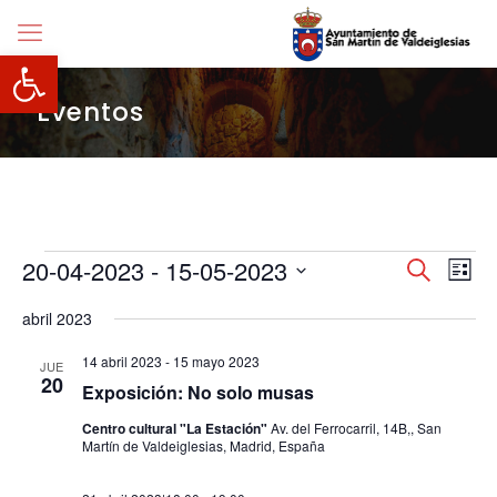
Abrir barra de herramientas
Eventos
Eventos
Navegació
20-04-2023
 - 
15-05-2023
Nave
Buscar
Lista
de
de
Selecciona
vista
búsqueda
abril 2023
la
de
y
fecha.
Even
vistas
14 abril 2023
-
15 mayo 2023
JUE
de
20
Exposición: No solo musas
Eventos
Centro cultural "La Estación"
Av. del Ferrocarril, 14B,, San
Martín de Valdeiglesias, Madrid, España