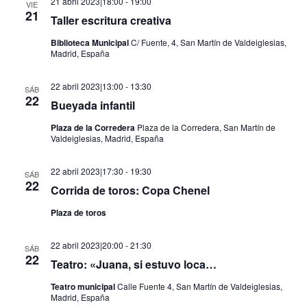
21 abril 2023|18:00
-
19:00
VIE
21
Taller escritura creativa
Biblioteca Municipal
C/ Fuente, 4, San Martín de Valdeiglesias,
Madrid, España
22 abril 2023|13:00
-
13:30
SÁB
22
Bueyada infantil
Plaza de la Corredera
Plaza de la Corredera, San Martín de
Valdeiglesias, Madrid, España
22 abril 2023|17:30
-
19:30
SÁB
22
Corrida de toros: Copa Chenel
Plaza de toros
22 abril 2023|20:00
-
21:30
SÁB
22
Teatro: «Juana, si estuvo loca…
Teatro municipal
Calle Fuente 4, San Martín de Valdeiglesias,
Madrid, España