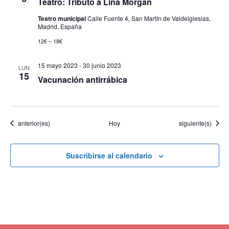
Teatro: Tributo a Lina Morgan
Teatro municipal
Calle Fuente 4, San Martín de Valdeiglesias,
Madrid, España
12€ – 18€
15 mayo 2023
-
30 junio 2023
LUN
15
Vacunación antirrábica
Eventos
Eventos
anterior(es)
Hoy
siguiente(s)
Suscribirse al calendario