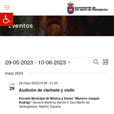
Abrir barra de herramientas
Eventos
Eventos
Navegació
29-05-2023
 - 
10-06-2023
Nave
Buscar
Lista
de
de
Selecciona
vista
búsqueda
mayo 2023
la
de
y
fecha.
Even
vistas
29 mayo 2023|19:30
-
21:30
LUN
de
29
Audición de clarinete y violín
Eventos
Escuela Municipal de Música y Danza "Maestro Joaquín
Rodrigo"
General Martinez Benito 4, San Martín de
Valdeiglesias, Madrid, España