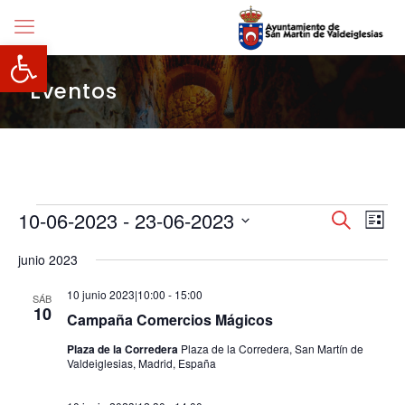
Abrir barra de herramientas
Eventos
Eventos
Navegació
10-06-2023
 - 
23-06-2023
Nave
Buscar
Lista
de
de
Selecciona
vista
búsqueda
junio 2023
la
de
y
fecha.
Even
vistas
10 junio 2023|10:00
-
15:00
SÁB
de
10
Campaña Comercios Mágicos
Eventos
Plaza de la Corredera
Plaza de la Corredera, San Martín de
Valdeiglesias, Madrid, España