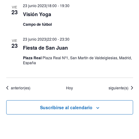
23 junio 2023|18:00
-
19:30
VIE
23
Visión Yoga
Campo de fútbol
23 junio 2023|22:00
-
23:30
VIE
23
Fiesta de San Juan
Plaza Real
Plaza Real Nº1, San Martín de Valdeiglesias, Madrid,
España
Eventos
Eventos
anterior(es)
Hoy
siguiente(s)
Suscribirse al calendario