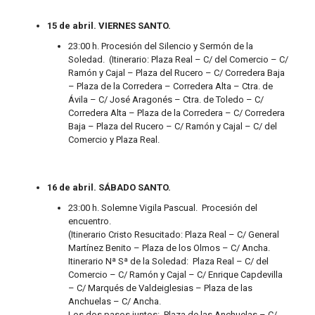
15 de abril. VIERNES SANTO.
23:00 h. Procesión del Silencio y Sermón de la
Soledad. (Itinerario: Plaza Real – C/ del Comercio – C/
Ramón y Cajal – Plaza del Rucero – C/ Corredera Baja
– Plaza de la Corredera – Corredera Alta – Ctra. de
Ávila – C/ José Aragonés – Ctra. de Toledo – C/
Corredera Alta – Plaza de la Corredera – C/ Corredera
Baja – Plaza del Rucero – C/ Ramón y Cajal – C/ del
Comercio y Plaza Real.
16 de abril. SÁBADO SANTO.
23:00 h. Solemne Vigila Pascual. Procesión del
encuentro.
(Itinerario Cristo Resucitado: Plaza Real – C/ General
Martínez Benito – Plaza de los Olmos – C/ Ancha.
Itinerario Nª Sª de la Soledad: Plaza Real – C/ del
Comercio – C/ Ramón y Cajal – C/ Enrique Capdevilla
– C/ Marqués de Valdeiglesias – Plaza de las
Anchuelas – C/ Ancha.
Los dos pasos juntos: Plaza de las Anchuelas – C/