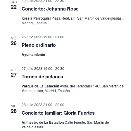
22 julio 2023|21:00
-
22:30
SÁB
22
Concierto: Johanna Rose
Iglesia Parroquial
Plaza Real, s/n, San Martín de Valdeiglesias,
Madrid, España
26 julio 2023|19:00
-
21:00
MIÉ
26
Pleno ordinario
Ayuntamiento
27 julio 2023|19:00
-
20:30
JUE
27
Torneo de petanca
Parque de La Estación
Avda. del Ferrocarril 14C, San Martín de
Valdeiglesias, Madrid, España
28 julio 2023|21:00
-
22:00
VIE
28
Concierto familiar: Gloria Fuertes
Anfiteatro de La Estación
Calle Fuente, San Martín de
Valdeiglesias