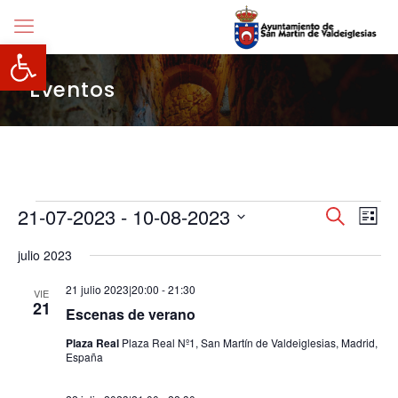
Abrir barra de herramientas
Eventos
Eventos
Navegació
21-07-2023
 - 
10-08-2023
Nave
Buscar
Lista
de
de
Selecciona
vista
búsqueda
julio 2023
la
de
y
fecha.
Even
vistas
21 julio 2023|20:00
-
21:30
VIE
de
21
Escenas de verano
Eventos
Plaza Real
Plaza Real Nº1, San Martín de Valdeiglesias, Madrid,
España