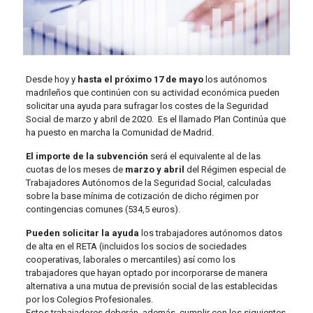
Desde hoy y
hasta el próximo 17 de mayo
los autónomos
madrileños que continúen con su actividad económica pueden
solicitar una ayuda para sufragar los costes de la Seguridad
Social de marzo y abril de 2020. Es el llamado Plan Continúa que
ha puesto en marcha la Comunidad de Madrid.
El importe de la subvención
será el equivalente al de las
cuotas de los meses de
marzo y abril
del Régimen especial de
Trabajadores Autónomos de la Seguridad Social, calculadas
sobre la base mínima de cotización de dicho régimen por
contingencias comunes (534,5 euros).
Pueden solicitar la ayuda
los trabajadores autónomos datos
de alta en el RETA (incluidos los socios de sociedades
cooperativas, laborales o mercantiles) así como los
trabajadores que hayan optado por incorporarse de manera
alternativa a una mutua de previsión social de las establecidas
por los Colegios Profesionales.
Estos trabajadores deberán, además, cumplir con los siguientes