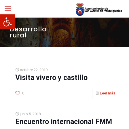
Abrir barra de herramientas
Desarrollo
rural
octubre 22, 2019
Visita vivero y castillo
0
Leer más
junio 5, 2018
Encuentro internacional FMM