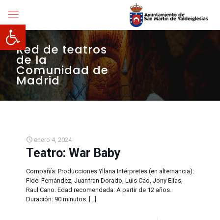
Abrir barra de herramientas
Red de teatros
de la
Comunidad de
Madrid
enero 4, 2024
Teatro: War Baby
Compañía: Producciones Yllana Intérpretes (en alternancia):
Fidel Fernández, Juanfran Dorado, Luis Cao, Jony Elías,
Raul Cano. Edad recomendada: A partir de 12 años.
Duración: 90 minutos.
[…]