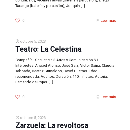
contrabajo), Vicente Hervás (batería y percusión), Diego
Tarango (batería y percusión), Joaquín
[…]
0
Leer más
octubre 5, 2023
Teatro: La Celestina
Compañía: Secuencia 3 Artes y Comunicación S.L.
Intérpretes: Anabel Alonso, José Saiz, Víctor Sainz, Claudia
Taboada, Beatriz Grimaldos, David Huertas. Edad
recomendada: Adultos. Duración: 110 minutos. Autoría:
Fernando de Rojas.
[…]
0
Leer más
octubre 5, 2023
Zarzuela: La revoltosa