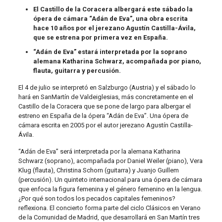
El Castillo de la Coracera albergará este sábado la
ópera de cámara “Adán de Eva”, una obra escrita
hace 10 años por el jerezano Agustín Castilla-Ávila,
que se estrena por primera vez en España.
“Adán de Eva” estará interpretada por la soprano
alemana Katharina Schwarz, acompañada por piano,
flauta, guitarra y percusión.
El 4 de julio se interpretó en Salzburgo (Austria) y el sábado lo
hará en SanMartín de Valdeiglesias, más concretamente en el
Castillo de la Coracera que se pone de largo para albergar el
estreno en España de la ópera “Adán de Eva”. Una ópera de
cámara escrita en 2005 por el autor jerezano Agustín Castilla-
Ávila.
“Adán de Eva” será interpretada por la alemana Katharina
Schwarz (soprano), acompañada por Daniel Weiler (piano), Vera
Klug (flauta), Christina Schorn (guitarra) y Juanjo Guillem
(percusión). Un quinteto internacional para una ópera de cámara
que enfoca la figura femenina y el género femenino en la lengua.
¿Por qué son todos los pecados capitales femeninos?
reflexiona. El concierto forma parte del ciclo Clásicos en Verano
de la Comunidad de Madrid, que desarrollará en San Martín tres