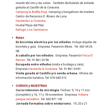
mundo del vino y las setas. También disfrutarán de entrada
gratuita al Castillo de la Coracera.
Camping la Ardilla Roja
. Camping y bungalows de madera.
Centro de Recursos D. Álvaro de Luna.
Hacienda La Coracera.
Hostal Plaza del Pilar.
Refugio Los Camineros.
Rutas.
En bicicleta electríca por los viñedos
. Incluye alquiler de
bicicleta y guía. Empresa: Pasamón Bikes. Tel. 663 44 26
08.
A caballo por los viñedos.
Empresa: Pasamón
Finca El
Recreo
. Tel. 91 861 20 96.
Escapada entre viñedos
(visita a bodega y cata).
Empresa
Hacienda la Coracera
. Tel. 91 861 34 81.
Visita guiada al Castillo y/o senda urbana.
Oficina de
información turística. Tel. 670 640 313.
CURSOS y MUESTRAS
Curso intensivo de micología
. Fechas: 9, 10 y 11 nov.
(completo) y 16, 17 y 18 noviembre. Empresa:
Indiana
parque recreativo
. Tel. 663 871 143
Jornada formativa sobre enoturismo.
19, 20 y 21