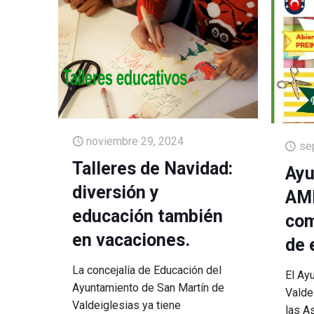
noviembre 29, 2024
se
Talleres de Navidad:
Ayu
diversión y
AMP
educación también
com
en vacaciones.
de 
La concejalía de Educación del
El Ay
Ayuntamiento de San Martín de
Valde
Valdeiglesias ya tiene
las A