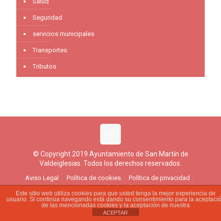
Salud
Seguridad
servicios municipales
Transportes
Tributos
© Copyright 2019 Ayuntamiento de San Martín de
Valdeiglesias. Todos los derechos reservados.
Aviso Legal
Política de cookies
Política de privacidad
Ejercicio de derechos
Este sitio web utiliza cookies para que usted tenga la mejor experiencia de
usuario. Si continúa navegando está dando su consentimiento para la aceptaci
de las mencionadas cookies y la aceptación de nuestra
ACEPTAR