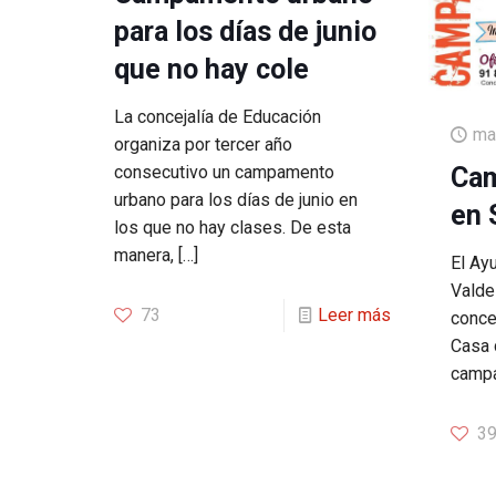
para los días de junio
que no hay cole
La concejalía de Educación
ma
organiza por tercer año
Cam
consecutivo un campamento
urbano para los días de junio en
en 
los que no hay clases. De esta
manera,
[…]
El Ay
Valdei
73
Leer más
concej
Casa 
campa
3