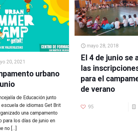
mayo 28, 2018
El 4 de junio se 
yo 20, 2021
las inscripcione
pamento urbano
para el campam
junio
de verano
ncejalía de Educación junto
a escuela de idiomas Get Brit
95
rganizado una campamento
 para los días de junio en
ue no
[…]