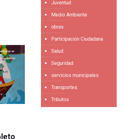
Juventud
Medio Ambiente
obras
Participación Ciudadana
Salud
Seguridad
servicios municipales
Transportes
Tributos
pleto