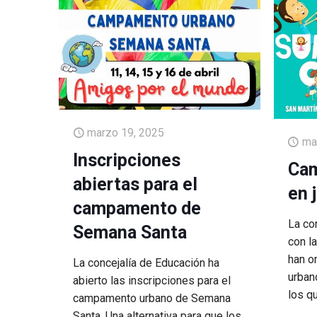
marzo 19, 2025
ma
Inscripciones
Cam
abiertas para el
en 
campamento de
La co
Semana Santa
con l
han o
La concejalía de Educación ha
urbano
abierto las inscripciones para el
los q
campamento urbano de Semana
Santa. Una alternativa para que los