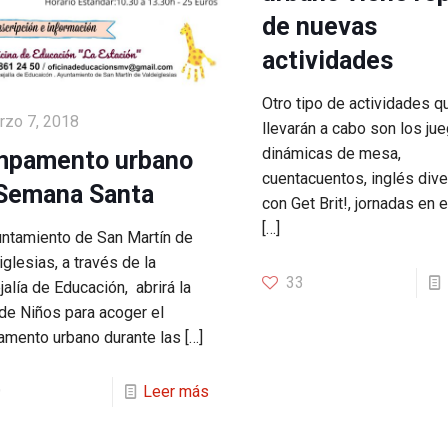
de nuevas
actividades
Otro tipo de actividades q
rzo 7, 2018
llevarán a cabo son los ju
dinámicas de mesa,
pamento urbano
cuentacuentos, inglés dive
Semana Santa
con Get Brit!, jornadas en e
[…]
untamiento de San Martín de
glesias, a través de la
33
alía de Educación, abrirá la
de Niños para acoger el
mento urbano durante las
[…]
9
Leer más