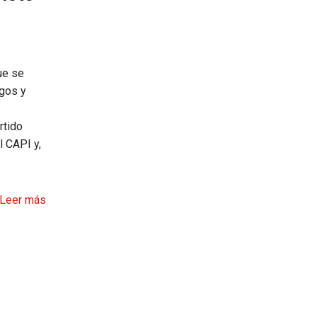
ue se
egos y
rtido
l CAPI y,
Leer más