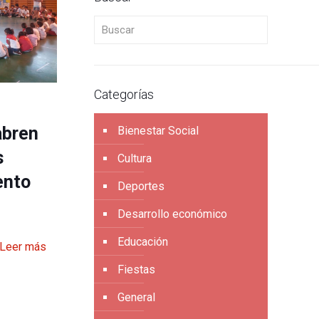
Buscar
Categorías
abren
Bienestar Social
s
Cultura
ento
Deportes
Desarrollo económico
Educación
Leer más
Fiestas
General