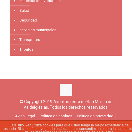
Participación Ciudadana
Salud
Seguridad
servicios municipales
Transportes
Tributos
© Copyright 2019 Ayuntamiento de San Martín de
Valdeiglesias. Todos los derechos reservados.
Aviso Legal
Política de cookies
Política de privacidad
Ejercicio de derechos
Este sitio web utiliza cookies para que usted tenga la mejor experiencia de
usuario. Si continúa navegando está dando su consentimiento para la aceptaci