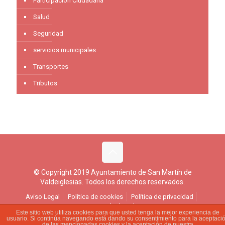
Participación Ciudadana
Salud
Seguridad
servicios municipales
Transportes
Tributos
© Copyright 2019 Ayuntamiento de San Martín de
Valdeiglesias. Todos los derechos reservados.
Aviso Legal
Política de cookies
Política de privacidad
Ejercicio de derechos
Este sitio web utiliza cookies para que usted tenga la mejor experiencia de
usuario. Si continúa navegando está dando su consentimiento para la aceptaci
de las mencionadas cookies y la aceptación de nuestra