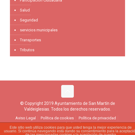
Participación Ciudadana
Salud
Seguridad
servicios municipales
Transportes
Tributos
© Copyright 2019 Ayuntamiento de San Martín de
Valdeiglesias. Todos los derechos reservados.
Aviso Legal
Política de cookies
Política de privacidad
Ejercicio de derechos
Este sitio web utiliza cookies para que usted tenga la mejor experiencia de
usuario. Si continúa navegando está dando su consentimiento para la aceptaci
de las mencionadas cookies y la aceptación de nuestra