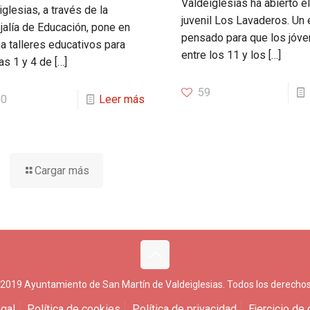
Valdeiglesias ha abierto el
glesias, a través de la
juvenil Los Lavaderos. Un
jalía de Educación, pone en
pensado para que los jóv
a talleres educativos para
entre los 11 y los
[…]
as 1 y 4 de
[…]
59
00
Leer más
Cargar más
 2019 Ayuntamiento de San Martín de Valdeiglesias. Todos los derechos
gal
Política de cookies
Política de privacidad
Ejercicio de