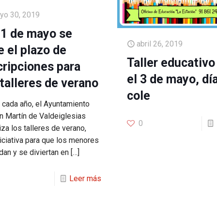
yo 30, 2019
31 de mayo se
abril 26, 2019
e el plazo de
Taller educativo
cripciones para
el 3 de mayo, día
 talleres de verano
cole
cada año, el Ayuntamiento
n Martín de Valdeiglesias
0
za los talleres de verano,
niciativa para que los menores
dan y se diviertan en
[…]
Leer más