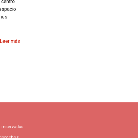
 centro
 espacio
enes
Leer más
 reservados.
 derechos