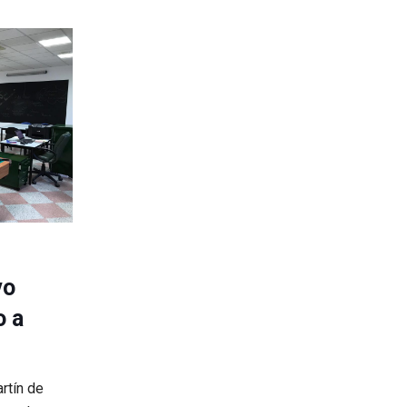
vo
o a
rtín de