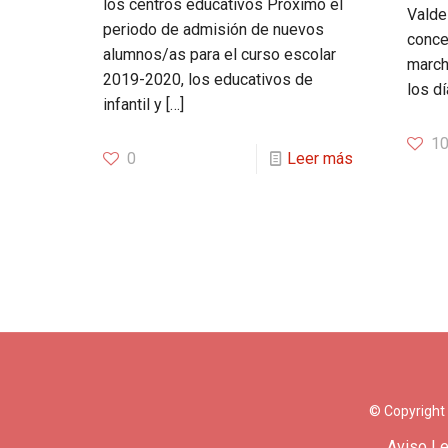
los centros educativos Próximo el
Valdei
periodo de admisión de nuevos
conce
alumnos/as para el curso escolar
march
2019-2020, los educativos de
los dí
infantil y
[…]
1
0
Leer más
© Copyright
Aviso Le