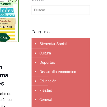
Buscar
Categorías
Bienestar Social
Cultura
Deportes
n
Desarrollo económico
ama
Educación
es
Fiestas
rtín de
ción con
General
es y