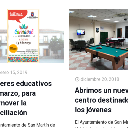
brero 15, 2019
diciembre 20, 2018
leres educativos
Abrimos un nue
marzo, para
centro destinad
mover la
los jóvenes
ciliación
El Ayuntamiento de San Ma
untamiento de San Martín de