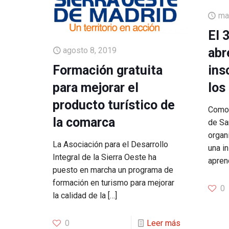
ma
El 
agosto 8, 2019
abr
Formación gratuita
ins
para mejorar el
los
producto turístico de
Como 
la comarca
de Sa
organi
La Asociación para el Desarrollo
una i
Integral de la Sierra Oeste ha
apren
puesto en marcha un programa de
formación en turismo para mejorar
0
la calidad de la
[…]
0
Leer más