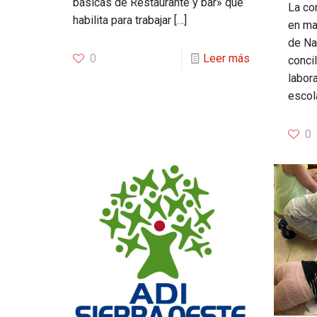
básicas de Restaurante y bar» que
La co
habilita para trabajar
[…]
en ma
de Nav
0
Leer más
concil
labor
escol
0