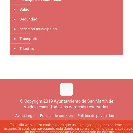
Salud
Seguridad
servicios municipales
Transportes
Tributos
© Copyright 2019 Ayuntamiento de San Martín de
Valdeiglesias. Todos los derechos reservados.
Aviso Legal
Política de cookies
Política de privacidad
Ejercicio de derechos
Este sitio web utiliza cookies para que usted tenga la mejor experiencia de
usuario. Si continúa navegando está dando su consentimiento para la aceptaci
de las mencionadas cookies y la aceptación de nuestra