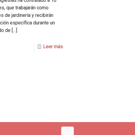
iglesias ha contratado a 10
es, que trabajarán como
 de jardinería y recibirán
ción específica durante un
do de
[…]
5
Leer más