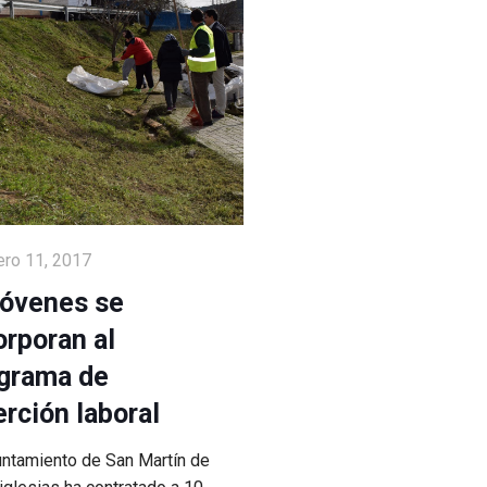
ero 11, 2017
jóvenes se
orporan al
grama de
erción laboral
untamiento de San Martín de