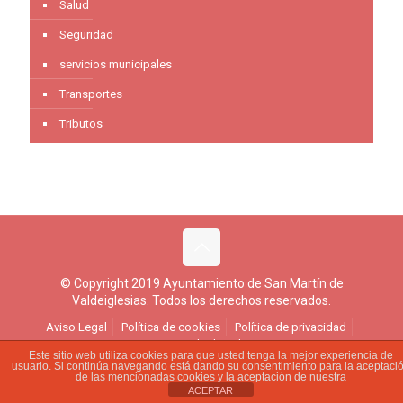
Salud
Seguridad
servicios municipales
Transportes
Tributos
© Copyright 2019 Ayuntamiento de San Martín de
Valdeiglesias. Todos los derechos reservados.
Aviso Legal
Política de cookies
Política de privacidad
Ejercicio de derechos
Este sitio web utiliza cookies para que usted tenga la mejor experiencia de
usuario. Si continúa navegando está dando su consentimiento para la aceptaci
de las mencionadas cookies y la aceptación de nuestra
ACEPTAR